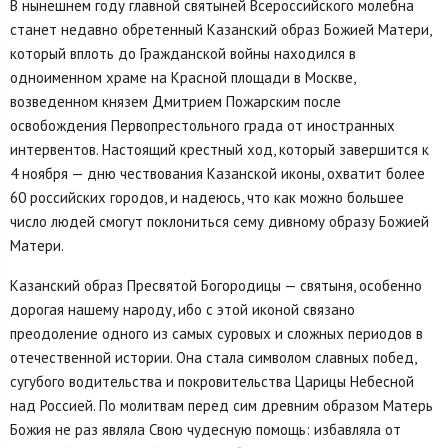
В нынешнем году главной святыней Всероссийского молебна
станет недавно обретенный Казанский образ Божией Матери,
который вплоть до Гражданской войны находился в
одноименном храме на Красной площади в Москве,
возведенном князем Дмитрием Пожарским после
освобождения Первопрестольного града от иностранных
интервентов. Настоящий крестный ход, который завершится к
4 ноября — дню чествования Казанской иконы, охватит более
60 российских городов, и надеюсь, что как можно большее
число людей смогут поклониться сему дивному образу Божией
Матери.
Казанский образ Пресвятой Богородицы — святыня, особенно
дорогая нашему народу, ибо с этой иконой связано
преодоление одного из самых суровых и сложных периодов в
отечественной истории. Она стала символом славных побед,
сугубого водительства и покровительства Царицы Небесной
над Россией. По молитвам перед сим древним образом Матерь
Божия не раз являла Свою чудесную помощь: избавляла от