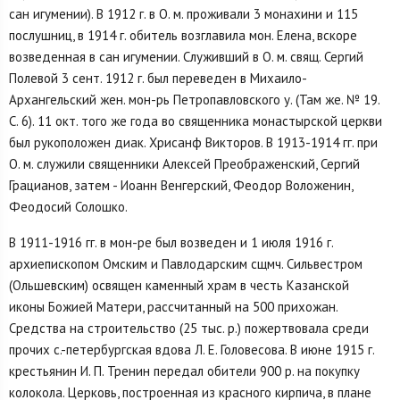
сан игумении). В 1912 г. в О. м. проживали 3 монахини и 115
послушниц, в 1914 г. обитель возглавила мон. Елена, вскоре
возведенная в сан игумении. Служивший в О. м. свящ. Сергий
Полевой 3 сент. 1912 г. был переведен в Михаило-
Архангельский жен. мон-рь Петропавловского у. (Там же. № 19.
С. 6). 11 окт. того же года во священника монастырской церкви
был рукоположен диак. Хрисанф Викторов. В 1913-1914 гг. при
О. м. служили священники Алексей Преображенский, Сергий
Грацианов, затем - Иоанн Венгерский, Феодор Воложенин,
Феодосий Солошко.
В 1911-1916 гг. в мон-ре был возведен и 1 июля 1916 г.
архиепископом Омским и Павлодарским сщмч. Сильвестром
(Ольшевским) освящен каменный храм в честь Казанской
иконы Божией Матери, рассчитанный на 500 прихожан.
Средства на строительство (25 тыс. р.) пожертвовала среди
прочих с.-петербургская вдова Л. Е. Головесова. В июне 1915 г.
крестьянин И. П. Тренин передал обители 900 р. на покупку
колокола. Церковь, построенная из красного кирпича, в плане