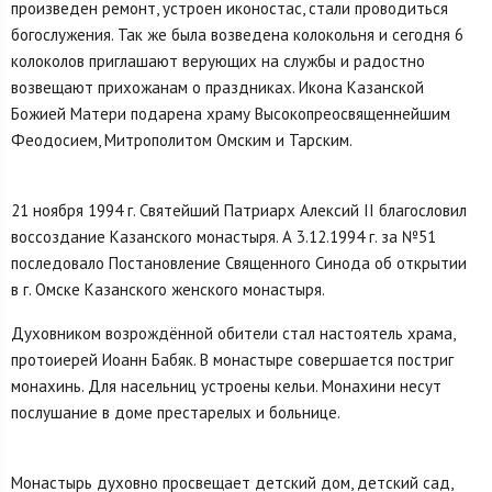
произведен ремонт, устроен иконостас, стали проводиться
богослужения. Так же была возведена колокольня и сегодня 6
колоколов приглашают верующих на службы и радостно
возвещают прихожанам о праздниках. Икона Казанской
Божией Матери подарена храму Высокопреосвященнейшим
Феодосием, Митрополитом Омским и Тарским.
21 ноября 1994 г. Святейший Патриарх Алексий II благословил
воссоздание Казанского мона­стыря. А 3.12.1994 г. за №51
последовало Постановление Священного Синода об открытии
в г. Омске Казанского женского монастыря.
Духовником возрождённой обители стал настоятель храма,
протоиерей Иоанн Бабяк. В монастыре совершается постриг
монахинь. Для насельниц устроены кельи. Монахини несут
послушание в доме престарелых и больнице.
Монастырь духовно просвещает детский дом, детский сад,