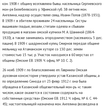
кон. 1908 г. общину возглавляла бывш. насельница Сергиевского
мон-ря Белебеевского у. Уфимской губ. 38-летняя мон.
Ангелина, надзор осуществлял свящ. Иоанн Попов (1878-1931).
В 1909 г. в обители проживали 24 насельницы. Сестры
вышивали гладью, вязали, стегали одеяла и сбывали
продукцию в магазин омской купчихи М. А. Шаниной (1864-
1920), а также занимались огородничеством (засевалось 5 дес.
пашни). В 1909 г. шадринский купец Смирнов передал общине
мельницу на Атаманском хуторе со 130 дес. земли
стоимостью 15 тыс. р. Участок находился в 60 верстах от
общины (Омские ЕВ. 1909. Ч. офиц. № 10. С. 2).
26 нояб. 1909 г. по благословению еп. Гавриила Омская
духовная консистория утвердила устав Казанской общины, а
по определению Синода от 23 февр. 1912 г. она была
обращена в Казанский общежительный мон-рь «с таким
числом, какое окажется в состоянии содержать на
собственныя средства» (Омские ЕВ. 1912. Ч. офиц. № 6. С. 44-
45); настоятельницей назначена мон. Ангелина (возведена в