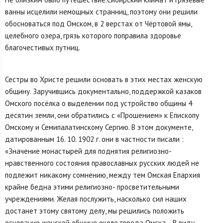
ванны исцели­ли немощных странниц, поэтому они решили
обосноваться под Омском, в 2 верстах от Чёртовой ямы,
целебного озера, грязь которого поправила здоровье
благочестивых путниц.
Сестры во Христе решили основать в этих местах женскую
общину. Заручившись документально, поддержкой казаков
Омского посёлка о выделении под устройство общины 4
десятин земли, они обратились с «Прошением» к Епископу
Омскому и Семипалатинскому Сергию. В этом документе,
датированным 16. 10. 1902 г. они в частности писали :
«Значение монастырей для поднятия религиозно-
нравственного состояния православных русских людей не
подлежит никакому сомнению, между тем Омская Епархия
крайне бедна этими религиозно- просветительными
учреждениями. Желая послужить, насколько сил наших
достанет этому святому делу, мы решились положить
основание женской общине около города Омска… В виду