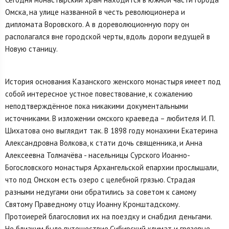
Омска, на улице названной в честь революционера и
дипломата Воровского. А в дореволюционную пору он
располагался вне городской черты, вдоль дороги ведущей в
Новую станицу.
История основания Казанского женского монастыря имеет под
собой интересное устное повествование, к сожалению
неподтверждённое пока никакими документальными
источниками. В изложении омского краеведа – любителя И. П.
Шихатова оно выглядит так. В 1898 году монахини Екатерина
Александ­ровна Волкова, к стати дочь священника, и Анна
Алек­сеевна Толмачёва - насельницы Сурского Иоанно-
Богословского монастыря Архангельской епархии прослышали,
что под Омском есть озеро с целебной грязью. Стра­дая
разными недугами они об­ратились за советом к самому
Святому Праведному отцу Иоанну Кронштадскому.
Протоиерей благословил их на поездку и снабдил деньгами.
Не близким было путешествие.Сибирский климат и грязевые