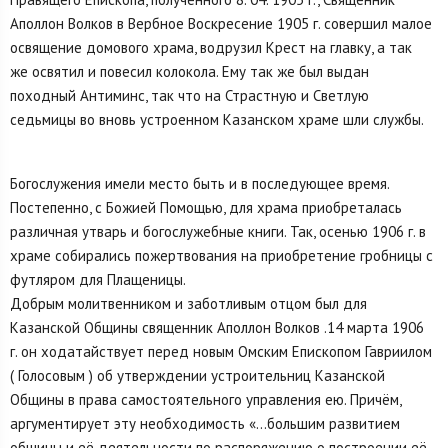
Аполлон Волков в Вербное Воскресение 1905 г. совершил малое
освящение домового храма, водрузил Крест на главку, а так
же освятил и повесил колокола. Ему так же был выдан
походный Антиминс, так что на Страстную и Светлую
седьмицы во вновь устроенном Казанском храме шли службы.
Богослужения имели место быть и в последующее время.
Постепенно, с Божией Помощью, для храма приобреталась
различная утварь и богослужебные книги. Так, осенью 1906 г. в
храме собирались пожертвования на приобретение гробницы с
футляром для Плащеницы.
Добрым молитвенником и заботливым отцом был для
Казанской Общины священник Аполлон Волков .14 марта 1906
г. он ходатайствует перед новым Омским Епископом Гавриилом
( Голосовым ) об утверждении устроительниц Казанской
Общины в права самостоятельного управления ею. Причём,
аргументирует эту необходимость «…большим развитием
общины и её деятельности по распоряжению о построении её,