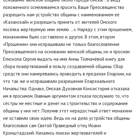
положенного осмеливаемся просить Ваше Преосвященство
разрешить нам устройство общины с наименованием её
«Казанскай» и разрешить принять от жителей Омского
посёлка жертвуемую ими землю …». Наряду с этим прошением,
монахинями было составлено и другое. В этом, втором
«Прошении» они испрашивали не только благословление
Преосвященного на основании женской общины, но и просили
Епископа Сергия выдать на имя Анны Толмачёвой книгу для
сбора пожертвований в пользу создаваемой общины. Сбор
средств они намеревались проводить в пределах Епархии, на
что так же и испрашивали разрешение Епархиального
Начальства. Однако, Омская Духовная Консистория отказала
им в просимом. Главным аргументом отказа послужило то, что
сёстры не местные и денег на строительство и содержание
общины у них нет. Получив этот нерадостный ответ монахини
не оставили свою идею. Ведь их на дело устройства общины
благословил сам Святой Праведный отец Иоанн
Кронштадский. Начались поиски жертвователей и