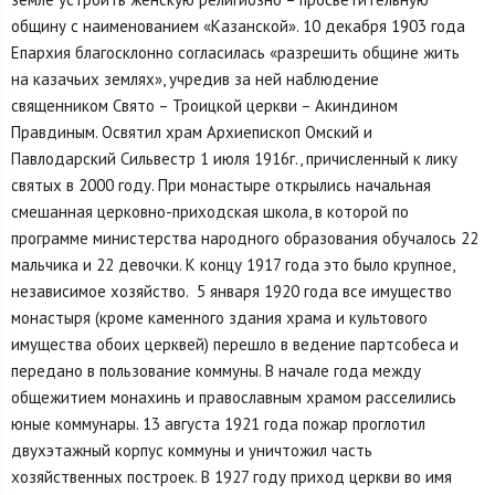
общину с наименованием «Казанской». 10 декабря 1903 года
Епархия благосклонно согласилась «разрешить общине жить
на казачьих землях», учредив за ней наблюдение
священником Свято – Троицкой церкви – Акиндином
Правдиным. Освятил храм Архиепископ Омский и
Павлодарский Сильвестр 1 июля 1916г., причисленный к лику
святых в 2000 году. При монастыре открылись начальная
смешанная церковно-приходская школа, в которой по
программе министерства народного образования обучалось 22
мальчика и 22 девочки. К концу 1917 года это было крупное,
независимое хозяйство. 5 января 1920 года все имущество
монастыря (кроме каменного здания храма и культового
имущества обоих церквей) перешло в ведение партсобеса и
передано в пользование коммуны. В начале года между
общежитием монахинь и православным храмом расселились
юные коммунары. 13 августа 1921 года пожар проглотил
двухэтажный корпус коммуны и уничтожил часть
хозяйственных построек. В 1927 году приход церкви во имя