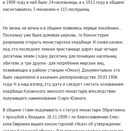
в 1909 году в ней было 24 насельницы, а к 1912 году в общине
насчитывалось 3 монахини и 115 по­слушниц.
Но жизнь не вечна и в общине появились первые покойники…
Поскольку уже была домо­вая церковь, то Консистория
разрешила от­крыть монастырское кладбище. И снова казаки,
под это после­днее земное пристанище дарят ещё четыре
десятины земли ( одну десятину для почивших насельниц
обители, а три других- для погребения мирских лиц,
поживающих в районе станции «Омск»). Документально это
было закреплено в казачьем делопроизводстве 29.03.1906
года. Н а наш взгляд, эту дату и следует считать основанием
кладбища Казанского женского монастыря, впоследствии
получившего наименование Старо-Южного.
В общине стали подумывать о статусе монас­тыря. Обратились
с просьбой к Владыке. 26.11.1909 г. по благославлению Епис­
копа Гавриила вышел консисторский «Указ» об утверждении
устава Казанс­кой общины. Для получения статуса монастыря