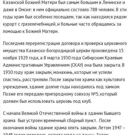
Казанской Божией Матери был самым большим в Ленинске и
даже в Омске: в нем официально состояло 788 человек. В эти
годы храм был особенно посещаем, так как находился рядом
курорт с грязелечебницей, и больные часто обращались за
помощью к Божией Матери.
Последняя перерегистрация договора и проверка церковного
имущества Казанско-Богородицкой церкви произведена 15
ноября 1929 года, а 8 марта 1930 года Сибирским Краевым
Административным Управлением (СКАУ) она была закрыта. В
1930 году храм закрыли, монахинь, которые не успели
спастись, расстреляли. После закрытия храма как культового
учреждения, здание долгие годы находилось под замком.
Позже его передали пригородному совхозу №5, который
должен был использовать церковь под клуб.
С начала Великой Отечественной войны в здании бывшего
храма был устроен временный сборный пункт. После
окончания войны здание храма опять закрыли. Летом 1947 –
1948 годов молодежь ходила сюда на танцы. Затем