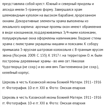
представляла собой крест. Южный и северный приделы и
апсида имели 5-гранную форму. Завершался храм
шлемовидным куполом на высоком барабане, прорезанном
окнами. Декоративные элементы храма выполнены из
лекального кирпича: арочные проемы окон имеют обрамления
в виде кокошников, поддерживаемых 3/4-ными колонками,
полуциркульные окна оформлены наличниками. Гладкие стены
храма с пилястрами украшены нишами и поясками. К собору
примыкала 3-ярусная шатровая колокольня с 8-гранным ярусом
звона (Лосунов. 2009. С. 135). К 1917 г. на территории О. м. были
построены деревянные храмы - во имя свт. Николая
Чудотворца (не сохр.) и во имя вмч. Пантелеимона (не сохр.),
келейный корпус.
Церковь в честь Казанской иконы Божией Матери. 1911–1916
гг. Фотография. 10-е гг. XXI в. Фото: Омская епархия
Церковь в честь Казанской иконы Божией Матери. 1911–1916
гг. Фотография. 10-е гг. XXI в. Фото: Омская епархия