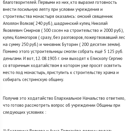
благотворителей. Первыми из них, кто выразил готовность
внести посильную лепту при условии учреждения и
строительства монастыря оказались: омский священник
Аполлон Волков( 240 руб.), шадринский купец Николай
Яковлевич Смир­нов ( 300 сосен на строительство и 2000 руб.),
купец Колмогоров ( сразу, без разговоров, пожертвовавший лес
на сумму 250 руб.) и чиновник Буторин ( 200 десятин земли).
Помимо этого устроительницы смогли собрать ещё 5 125 руб.
деньгами. И вот, 12. 08.1903 г. они выходят к Епископу Сергию
со вторичным ходатайством в котором уже просят освятить
место под монастырь, приступить к строительству храма и
собирать сестринскую общину.
Получив это ходатайство Епархиальное Начальство ответило,
что готово рассмотреть вопрос об учреждении Общины при
следующих условиях :
1) Екатерина Волкова и Анна Толмачёва должны подать