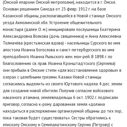
(Омской епархии Омской митрополии), находится в г. Омске.
Основан решением Синода от 23 февр. 1912 г. на базе
Казанской общины, располагавшейся в Новой станице Омского
уезда Акмолинской обл. Устроение общежительного
монастыря (далее О. м.) инициировали послушницы Екатерина
Александровна Волкова (дочь священника) и Анна Алексеевна
Толмачёва (крестьянская вдова) - насельницы Сурского во имя
апостола Иоанна Богослова и санкт-петербургского во имя
преподобного Иоанна Рыльского жен. мон-рей. В 1898 г. по
благословению св. прав. Иоанна Кронштадтского (Сергиева)
они прибыли в Омские степи «для восстановления здоровья» в
озерах с целебными грязями. Казаки Новой станицы
согласились выделить из своего Юртового надела 4 дес. земли
для создания новой обители. Получив согласие войскового
наказного атамана, землевладельцы 6 окт. 1902 г. подписали
приговор, согласно к-рому дарованная земля «должна
находиться в распоряжении организуемой общины до тех пор,
пока таковая будет существовать». Сестры обратились к
епископу Омскому и Семипалатинскому Сергию (Петрову) с