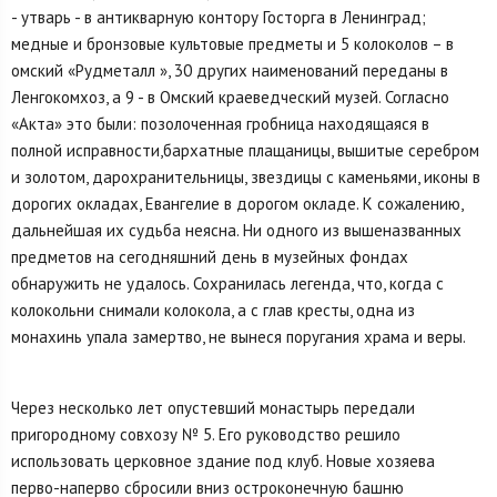
- утварь - в антикварную контору Госторга в Ленинград;
медные и бронзовые культовые предметы и 5 колоколов – в
омский «Рудметалл », 30 других наименований переданы в
Ленгокомхоз, а 9 - в Омский краеведческий музей. Согласно
«Акта» это были: позолоченная гробница находящаяся в
полной исправности,бархатные плащаницы, вышитые серебром
и золотом, дарохранительницы, звездицы с каменьями, иконы в
дорогих окла­дах, Евангелие в дорогом окладе. К сожалению,
дальнейшая их судьба неясна. Ни одного из вышеназванных
предметов на сегодняшний день в музейных фондах
обнаружить не удалось. Сохранилась легенда, что, когда с
колокольни снимали колокола, а с глав кресты, одна из
монахинь упала замертво, не вынеся поругания храма и веры.
Через несколько лет опустевший монастырь передали
пригородному совхозу № 5. Его руководство решило
использовать церковное здание под клуб. Новые хозяева
перво-наперво сбросили вниз остроконечную башню