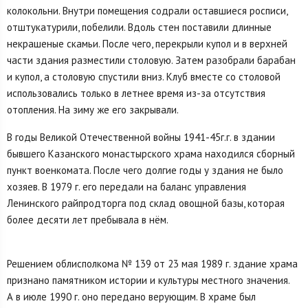
колокольни. Внутри помещения содрали оставшиеся росписи,
отштукатурили, побелили. Вдоль стен поставили длинные
некрашеные скамьи. После чего, перекрыли купол и в верхней
части здания разместили столовую. Затем разобрали барабан
и купол, а столовую спустили вниз. Клуб вместе со столовой
использовались только в летнее время из-за отсутствия
отопления. На зиму же его закрывали.
В годы Великой Отечественной войны 1941-45г.г. в здании
бывшего Казанского монастырского храма находился сбор­ный
пункт военкомата. После чего долгие годы у здания не было
хозяев. В 1979 г. его передали на баланс управления
Ленинского райпродторга под склад овощной базы, которая
более десяти лет пребывала в нём.
Решением облисполкома № 139 от 23 мая 1989 г. здание храма
признано памятником истории и культуры местного значения.
А в июле 1990 г. оно передано верующим. В храме был