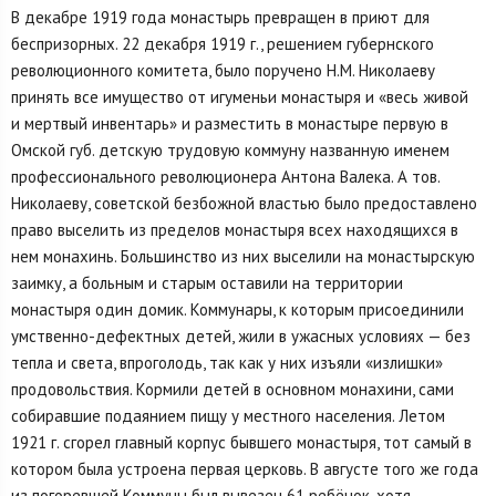
В декабре 1919 года монастырь превращен в приют для
беспризорных. 22 декабря 1919 г., решением губернского
революционного комитета, было поручено Н.М. Николаеву
принять все имущество от игуменьи монастыря и «весь живой
и мертвый инвентарь» и разместить в монастыре первую в
Омской губ. детскую трудовую коммуну названную именем
профессионального революционера Антона Валека. А тов.
Николаеву, советской безбожной властью было предоставлено
право выселить из пределов монастыря всех находящихся в
нем монахинь. Большинство из них выселили на монастырскую
заимку, а больным и старым оставили на территории
монастыря один домик. Коммунары, к которым присоединили
умственно-дефектных детей, жили в ужасных условиях — без
тепла и света, впроголодь, так как у них изъяли «излишки»
продовольствия. Кормили детей в основном монахини, сами
собиравшие подаянием пищу у местного населения. Летом
1921 г. сгорел главный корпус бывшего монастыря, тот самый в
котором была устроена первая церковь. В августе того же года
из погоревшей Коммуны был вывезен 61 ребёнок, хотя