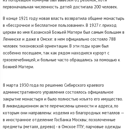
первоначальная численность детей достигала 200 человек.
В конце 1921 году новая власть возвратила общине монастырь
в «бессрочное и бесплатное пользование». В 1927 г. при­ход
церкви во имя Казанской Божьей Матери был самым большим в
Ленинске и даже в Омске: в нем официально состояло 788
человек тихоновской ориентации. В эти годы храм был
особенно посеща­ем, так как рядом находился курорт с
грязелечебницей, и больные часто обращались за помощью к
Божией Матери.
8 марта 1930 года по реше­нию Сибирского краевого
административного управления состоялось официальное
закрытие монастыря и было полностью изъято его имущество.
В ликвидационном акте перечислены ценности и адреса, по
которым они направлены: изделия из благородных металлов —
в ино­странное отделение Госбанка Москвы; позолоченные
предметы (металл, дере­во) - в Омское ГПУ; парчовые одежды