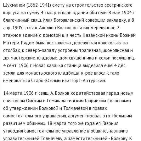
Шухманом (1862-1941) смету на строительство сестринского
корпуса на сумму 4 тыс. р. и план зданий обители. В мае 1904 г.
благочинный свящ. Илия Богоявленский совершил закладку, а 8
апр. 1905 г. свящ. Аполлон Волков освятил деревянное 2-
этажное здание с домовой ц. в честь Казанской иконы Божией
Матери. Рядом была поставлена деревянная колокольня на
столбах, к северо-западу устроены трапезная, иконописная и
др. мастерские, кладовые, дом священника и кельи послушниц.
4 сент. 1906 г. Новая казачья станица выделила еще 4 дес.
земли для монастырского кладбища, к-рое впосл. стало
именоваться Старо-Южным или Порт-Артурским.
14 марта 1906 г. свящ. А. Волков ходатайствовал перед новым
епископом Омским и Семипалатинским Гавриилом (Голосовым)
об утверждении Волковой и Толмачёвой в правах
самостоятельного управления, аргументировав это «большим
развитием общины». 18 марта того же года еп. Гавриил
утвердил самостоятельное управление в общине, назначив
управительницей Толмачёву, а заместительницей - Волкову. К