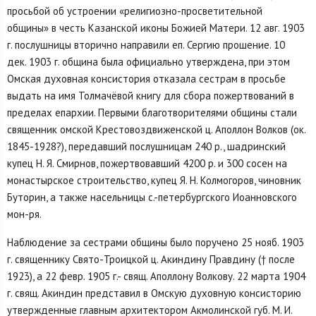
просьбой об устроении «религиозно-просветительной
общины» в честь Казанской иконы Божией Матери. 12 авг. 1903
г. послушницы вторично направили еп. Сергию прошение. 10
дек. 1903 г. община была официально утверждена, при этом
Омская духовная консистория отказала сестрам в просьбе
выдать на имя Толмачёвой книгу для сбора пожертвований в
пределах епархии. Первыми благотворителями общины стали
священник омской Крестовоздвиженской ц. Аполлон Волков (ок.
1845-1928?), передавший послушницам 240 р., шадринский
купец Н. Я. Смирнов, пожертвовавший 4200 р. и 300 сосен на
монастырское строительство, купец Я. Н. Колмогоров, чиновник
Буторин, а также насельницы с.-петербургского Иоанновского
мон-ря.
Наблюдение за сестрами общины было поручено 25 нояб. 1903
г. священнику Свято-Троицкой ц. Акиндину Правдину († после
1923), а 22 февр. 1905 г.- свящ. Аполлону Волкову. 22 марта 1904
г. свящ. Акиндин представил в Омскую духовную консисторию
утвержденные главным архитектором Акмолинской губ. М. И.