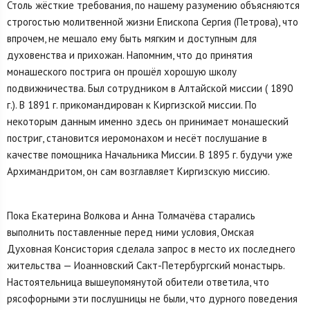
Столь жёсткие требования, по нашему разумению объясняются
строгостью молитвенной жизни Епископа Сергия (Петрова), что
впрочем, не мешало ему быть мягким и доступным для
духовенства и прихожан. Напомним, что до принятия
монашеского пострига он прошёл хорошую школу
подвижничества. Был сотрудником в Алтайской миссии ( 1890
г.). В 1891 г. прикомандирован к Киргизской миссии. По
некоторым данным именно здесь он принимает монашеский
постриг, становится иеромонахом и несёт послушание в
качестве помощника Начальника Миссии. В 1895 г. будучи уже
Архимандритом, он сам возглавляет Киргизскую миссию.
Пока Екатерина Волкова и Анна Толмачёва старались
выполнить поставленные перед ними условия, Омская
Духовная Консистория сделала запрос в место их последнего
жительства — Иоанновский Сакт-Петербургский монастырь.
Настоятельница вышеупомянутой обители ответила, что
рясофорными эти послушницы не были, что дурного поведения