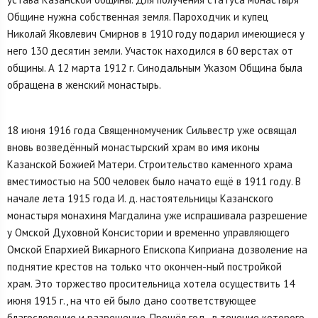
Общине нуж­на собственная земля. Пароходчик и купец
Николай Яковлевич Смирнов в 1910 году по­дарил имеющиеся у
него 130 десятин земли. Участок находился в 60 верстах от
общины. А 12 марта 1912 г. Синодальным Указом Община была
обращена в женский монастырь.
18 июня 1916 года Священномученик Сильвестр уже освящал
вновь возведённый монастырский храм во имя иконы
Казанской Божией Матери. Строительство каменного храма
вместимостью на 500 человек было начато ещё в 1911 году. В
начале лета 1915 года И. д. настоятельницы Казанского
монастыря монахиня Магдалина уже испрашивала разрешение
у Омской Духовной Консистории и временно управляющего
Омской Епархией Викарного Епископа Киприана дозволение на
поднятие крестов на только что окончен-ный постройкой
храм. Это торжество просительница хотела осуществить 14
июня 1915 г., на что ей было дано соответствующее
благословение и разрешение. Прошёл год , в течение которого