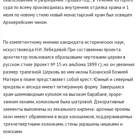
судя по всему производилась внутренняя отделка храма и 1
июля по новому стилю новый монастырский храм был освящён
Архиерейским чином.
По компетентному мнению кандидата исторических наук,
искусствоведа Н.И. Лебедевой При составлении проекта
архитектор пользовался образцовыми чертежами церкви в
русском стиле (проект № 15 из альбома 1899 г.), но он увеличил
размер трапезной. Церковь во имя иконы Казанской Божией
Матери в плане представляет собой крест. Южный и северный
приделы и апсида имеют пятигранную форму. Завершался
храм шлемовидным куполом на высоком барабане, проре­
занном окнами, колокольня была шатровой. Декоративные
элементы выполнены из лекального кир­пича: арочные проемы
окон имеют обрамления в виде кокошников, поддерживаемых
трехчетвертны­ми колонками, стены украшены нишками и
поясками.