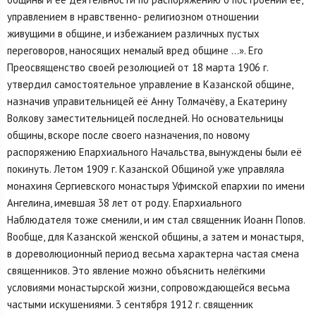
управлением в нравственно- религиозном отношении
живущими в общине, и избежанием различных пустых
переговоров, наносящих немалый вред общине …». Его
Преосвященство своей резолюцией от 18 марта 1906 г.
утвердил самостоятельное управление в Казанской общине,
назначив управительницей её Анну Толмачёву, а Екатерину
Волкову заместительницей последней. Но основательницы
общины, вскоре после своего назначения, по новому
распоряжению Епархиального Начальства, вынуждены были её
покинуть. Летом 1909 г. Казанской Общиной уже управляла
монахиня Сергиевского монастыря Уфимской епархии по имени
Ангелина, имевшая 38 лет от роду. Епархиального
Наблюдателя тоже сменили, и им стал священник Иоанн Попов.
Вообще, для Казанской женской общины, а затем и монастыря,
в дореволюционный период весьма характерна частая смена
священников. Это явление можно объяснить нелёгкими
условиями монастырской жизни, сопровождающейся весьма
частыми искушениями. 3 сентября 1912 г. священник