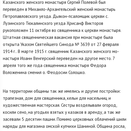
Казанского женского монастыря Сергий Полевой был
переведен в Михаило-Архангельский женский монастырь
Петропавловского уезда. Дьякон-псаломщик церкви с.
Лузинского Тюкалинского уезда Хрисанф Викторов
рукоположен 11 октября во священника к церкви монастыря.
Штатная священническая вакансия при монастыре была
открыта Указом Свя­тейшего Синода № 3639 от 27 февраля
1914 г.. В марте 1915 г. священник Казанского женского мо­
настыря Иоанн Венгерский переведен на другое место. 7
апреля того же года священника монастыря Федора
Воложенина сменил о. Феодосии Солошко.
На территории общины так же имелись и другие постройки:
тра­пезная, дом для священника, кельи для насельниц и
художественная мастерская. Сестры возделывали огород,
косили сено, на угодьях взятых у казаков в аренду, а так же
засевали 5 десятин пашни. Помимо церковных облачений шили
наряды для магазина омской купчихи Шани­ной. Община росла,