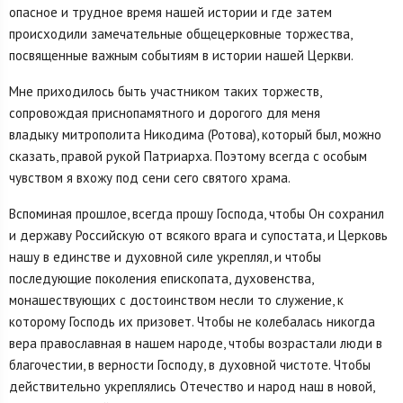
опасное и трудное время нашей истории и где затем
происходили замечательные общецерковные торжества,
посвященные важным событиям в истории нашей Церкви.
Мне приходилось быть участником таких торжеств,
сопровождая приснопамятного и дорогого для меня
владыку митрополита Никодима (Ротова), который был, можно
сказать, правой рукой Патриарха. Поэтому всегда с особым
чувством я вхожу под сени сего святого храма.
Вспоминая прошлое, всегда прошу Господа, чтобы Он сохранил
и державу Российскую от всякого врага и супостата, и Церковь
нашу в единстве и духовной силе укреплял, и чтобы
последующие поколения епископата, духовенства,
монашествующих с достоинством несли то служение, к
которому Господь их призовет. Чтобы не колебалась никогда
вера православная в нашем народе, чтобы возрастали люди в
благочестии, в верности Господу, в духовной чистоте. Чтобы
действительно укреплялись Отечество и народ наш в новой,