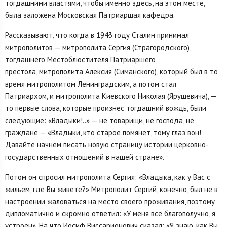
тогдашними властями, чтобы именно здесь, на этом месте,
была заложена Московская Патриаршая кафедра.
Рассказывают, что когда в 1943 году Сталин принимал
митрополитов — митрополита Сергия (Страгородского),
тогдашнего Местоблюстителя Патриаршего
престола, митрополита Алексия (Симанского), который был в то
время митрополитом Ленинградским, а потом стал
Патриархом, и митрополита Киевского Николая (Ярушевича), —
то первые слова, которые произнес тогдашний вождь, были
следующие: «Владыки!..» — не товарищи, не господа, не
граждане — «Владыки, кто старое помянет, тому глаз вон!
Давайте начнем писать новую страницу истории церковно-
государственных отношений в нашей стране».
Потом он спросил митрополита Сергия: «Владыка, как у Вас с
жильем, где Вы живете?» Митрополит Сергий, конечно, был не в
настроении жаловаться на место своего проживания, поэтому
дипломатично и скромно ответил: «У меня все благополучно, я
устроен». На что Иосиф Виссарионович сказал: «Я знаю, как Вы