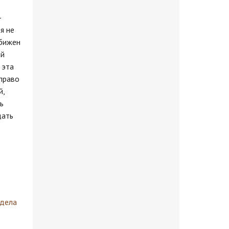
—
я не
обижен
ой
 эта
 право
й,
ь
дать
здела