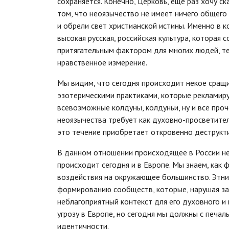
сохраняется. Конечно, Церковь, еще раз хочу с
том, что неоязычество не имеет ничего общего
и обрели свет христианской истины. Именно в 
высокая русская, российская культура, которая
притягательным фактором для многих людей, те
нравственное измерение.
Мы видим, что сегодня происходит некое сращ
эзотерическими практиками, которые рекламирую
всевозможные колдуны, колдуньи, ну и все проч
неоязычества требует как духовно-просветитель
это течение приобретает откровенно деструкт
В данном отношении происходящее в России не
происходит сегодня и в Европе. Мы знаем, как
воздействия на окружающее большинство. Этни
формированию сообществ, которые, нарушая за
неблагоприятный контекст для его духовного и
угрозу в Европе, но сегодня мы должны с печа
идентичности.