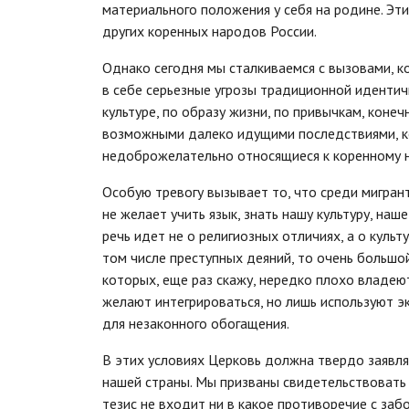
материального положения у себя на родине. Эти
других коренных народов России.
Однако сегодня мы сталкиваемся с вызовами, к
в себе серьезные угрозы традиционной идентич
культуре, по образу жизни, по привычкам, конеч
возможными далеко идущими последствиями, к
недоброжелательно относящиеся к коренному н
Особую тревогу вызывает то, что среди мигрант
не желает учить язык, знать нашу культуру, наш
речь идет не о религиозных отличиях, а о культ
том числе преступных деяний, то очень большо
которых, еще раз скажу, нередко плохо владеют
желают интегрироваться, но лишь используют э
для незаконного обогащения.
В этих условиях Церковь должна твердо заявл
нашей страны. Мы призваны свидетельствовать
тезис не входит ни в какое противоречие с заб