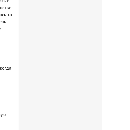
ить о
анство
ась та
ень
е
 когда
е
шую