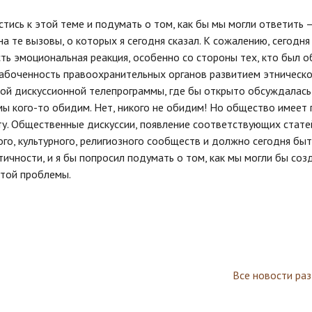
ись к этой теме и подумать о том, как бы мы могли ответить 
на те вызовы, о которых я сегодня сказал. К сожалению, сегодня 
сть эмоциональная реакция, особенно со стороны тех, кто был 
забоченность правоохранительных органов развитием этническ
зной дискуссионной телепрограммы, где бы открыто обсуждалась
 мы кого-то обидим. Нет, никого не обидим! Но общество имеет
ту. Общественные дискуссии, появление соответствующих стате
го, культурного, религиозного сообществ и должно сегодня быт
ичности, и я бы попросил подумать о том, как мы могли бы соз
этой проблемы.
Все новости ра