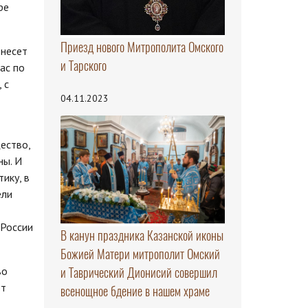
ре
Приезд нового Митрополита Омского
 несет
и Тарского
ас по
 с
04.11.2023
ество,
ны. И
ику, в
ели
 России
В канун праздника Казанской иконы
Божией Матери митрополит Омский
во
и Таврический Дионисий совершил
от
всенощное бдение в нашем храме