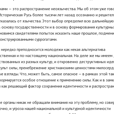
нами — это распространение неоязычества. Мы об этом уже гов
 Историческая Русь более тысячи лет назад осознанно и решите
отказалась от язычества. Этот выбор определил всю дальнейшую
в основу государственности и в основу формирования культурны
ановимся свидетелями попыток исказить наше прошлое, подмен
онструированными суррогатами.
о нередко преподносится молодежи как некая альтернатива
ственная и по-настоящему национальная. На деле же мы имеем 
ствованных из разных культур, и откровенно деструктивных иде
ульт силы, пренебрежение христианскими ценностями милосерди
е взгляды. Что, может быть, самое опасное — в рамках этой та
 формируется особое отношение к применению силы. Как и в зам
я как решающий фактор сохранения идентичности и распростра
е органы никак не обращали внимания на эту проблему, но сов
но, и угроза нашей национальной и культурной идентичности