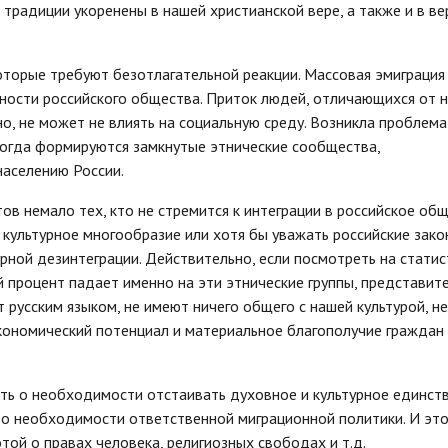
 традиции укоренены в нашей христианской вере, а также и в ве
оторые требуют безотлагательной реакции. Массовая эмиграция
ности российского общества. Приток людей, отличающихся от н
но, не может не влиять на социальную среду. Возникла проблема,
огда формируются замкнутые этнические сообщества,
аселению России.
ов немало тех, кто не стремится к интеграции в российское общ
е культурное многообразие или хотя бы уважать российские зако
урной дезинтеграции. Действительно, если посмотреть на статист
й процент падает именно на эти этнические группы, представит
 русским языком, не имеют ничего общего с нашей культурой, не
кономический потенциал и материальное благополучие граждан
ять о необходимости отстаивать духовное и культурное единст
 о необходимости ответственной миграционной политики. И эт
отой о правах человека, религиозных свободах и т.д.