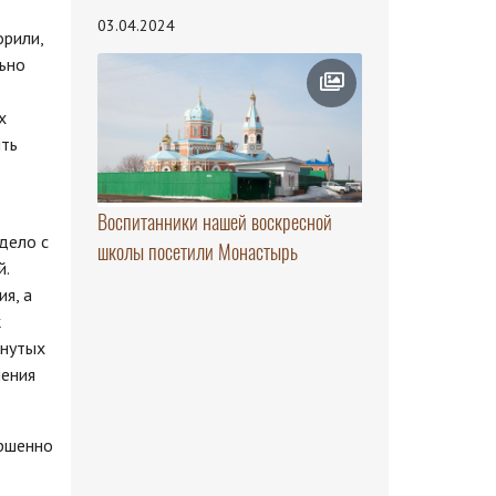
03.04.2024
орили,
льно
х
ить
Воспитанники нашей воскресной
дело с
школы посетили Монастырь
й.
я, а
к
кнутых
нения
ершенно