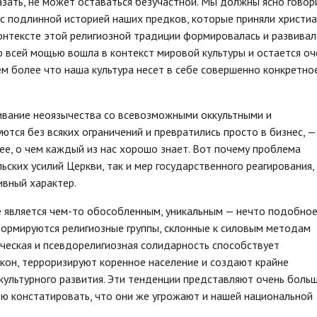
казать, не может оставаться безучастной. Мы должны ясно говор
 с подлинной историей наших предков, которые приняли христи
контексте этой религиозной традиции формировалась и развивал
 со всей мощью вошла в контекст мировой культуры и остается оч
м более что наша культура несет в себе совершенно конкретно
ивание неоязычества со всевозможными оккультными и
тся без всяких ограничений и превратились просто в бизнес, —
ее, о чем каждый из нас хорошо знает. Вот почему проблема
ских усилий Церкви, так и мер государственного реагирования,
ивный характер.
 является чем-то обособленным, уникальным — нечто подобно
 формируются религиозные группы, склонные к силовым методам
ческая и псевдорелигиозная солидарность способствует
кон, терроризируют коренное население и создают крайне
 культурного развития. Эти тенденции представляют очень боль
лью констатировать, что они же угрожают и нашей национальной