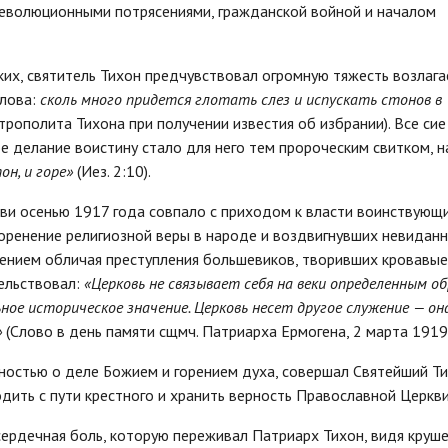
еволюционными потрясениями, гражданской войной и началом
их, святитель Тихон предчувствовал огромную тяжесть возлаг
слова:
сколь много придется глотать слез и испускать стонов в
трополита Тихона при получении известия об избрании). Все сие
е делание воистину стало для него тем пророческим свитком, н
он, и горе»
(Иез. 2:10).
ви осенью 1917 года совпало с приходом к власти воинствующ
коренение религиозной веры в народе и воздвигнувших невидан
вением обличая преступления большевиков, творивших кровавые
тельствовал:
«Церковь не связывает себя на веки определенным о
ое историческое значение. Церковь несет другое служение — он
»
(Слово в день памяти сщмч. Патриарха Ермогена, 2 марта 1919 г
ностью о деле Божием и горением духа, совершал Святейший Т
дить с пути крестного и хранить верность Православной Церкви
ердечная боль, которую переживал Патриарх Тихон, видя круш