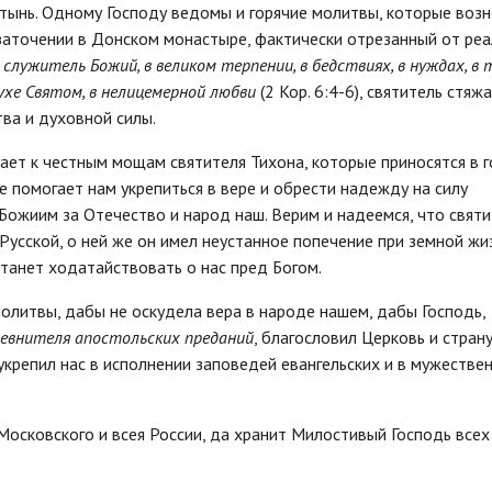
тынь. Одному Господу ведомы и горячие молитвы, которые воз
в заточении в Донском монастыре, фактически отрезанный от ре
ак служитель Божий, в великом терпении, в бедствиях, в нуждах, в
ухе Святом, в нелицемерной любви
(2 Кор. 6:4-6), святитель стяж
ва и духовной силы.
ает к честным мощам святителя Тихона, которые приносятся в 
не помогает нам укрепиться в вере и обрести надежду на силу
Божиим за Отечество и народ наш. Верим и надеемся, что святи
усской, о ней же он имел неустанное попечение при земной жиз
танет ходатайствовать о нас пред Богом.
молитвы, дабы не оскудела вера в народе нашем, дабы Господь,
евнителя апостольских преданий
, благословил Церковь и стран
 укрепил нас в исполнении заповедей евангельских и в мужестве
осковского и всея России, да хранит Милостивый Господь всех 