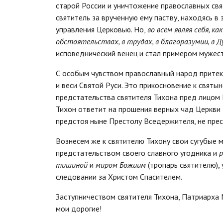
старой России и уничтожение православных свя
святитель за врученную ему паству, находясь 
управления Церковью. Но,
во всем являя себя, к
обстоятельствах, в трудах, в благоразумии, в Д
исповеднический венец и стал примером мужест
С особым чувством православный народ притек
и веси Святой Руси. Это прикосновение к святы
предстательства святителя Тихона пред лицом 
Тихон ответит на прошения верных чад Церкви Р
предстоя ныне Престолу Вседержителя, не прес
Вознесем же к святителю Тихону свои сугубые 
предстательством своего славного угодника и
р
тишиной
и
миром Божиим
(тропарь святителю),
следовании за Христом Спасителем.
Заступничеством святителя Тихона, Патриарха М
мои дорогие!