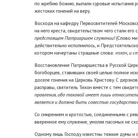
по жребию Божию, выпали суровые испытания р
жестоких гонений на веру.
Восходя на кафедру Первосвятителей Московск
на него креста, свидетельством чего стали его 
предстоящем Патриаршем служении!
(Слово ми
действительно исполнилось, и Предстоятельско
котором начертаны страшные слова:
«плач, и ст
Восстановление Патриаршества в Русской Церк
богоборцев, ставивших своей целью полное ис
доселе гонения на Церковь Христову. С дерзно
расправы, святитель Тихон вместе с тем свиде
правления, ибо таковой имеет лишь относительн
является и должна быть совестью государства
Со смирением и кротостью, соединенными с рев
вверенное ему служение, умоляя пасомых не схо
Одному лишь Господу известны тяжкие думы и с