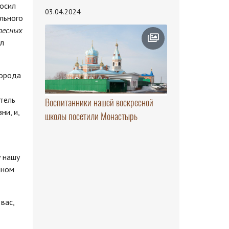
носил
03.04.2024
ального
 тесных
ал
города
тель
Воспитанники нашей воскресной
ни, и,
школы посетили Монастырь
у нашу
нном
вас,