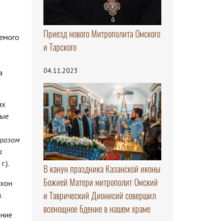
Приезд нового Митрополита Омского
аемого
и Тарского
04.11.2023
а
их
ные
бразом
а
.).
В канун праздника Казанской иконы
Божией Матери митрополит Омский
ихон
и Таврический Дионисий совершил
.
всенощное бдение в нашем храме
ение